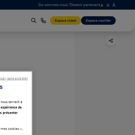
A
Qui sommes-nous ?
Devenir partenaire
A
A
Espace client
Espace courtier
nuer sans accepter
s
 nous servent à
 expérience de
s présenter
 mes cookies »,