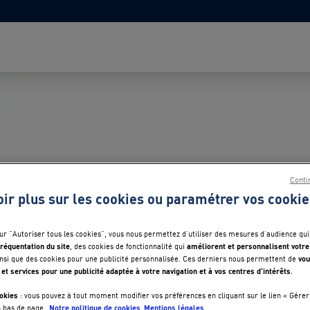
Conti
oir plus sur les cookies ou paramétrer vos cookie
sur "Autoriser tous les cookies", vous nous permettez d’utiliser des mesures d’audience qui
réquentation du site
améliorent et personnalisent votre
, des cookies de fonctionnalité qui
vou
nsi que des cookies pour une publicité personnalisée. Ces derniers nous permettent de
 et services pour une publicité adaptée à votre navigation et à vos centres d’intérêts
.
okies
: vous pouvez à tout moment modifier vos préférences en cliquant sur le lien « Gérer
Notre politique de cookies
Mentions légales
n bas de page.