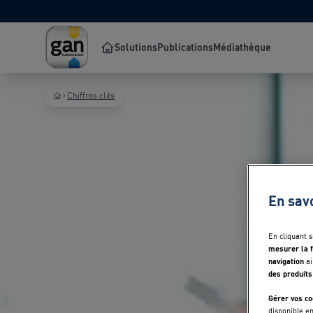
Solutions
Publications
Médiathèque
Chiffres clés
En sav
En cliquant 
mesurer la f
navigation
ai
des produits
Gérer vos co
disponible e