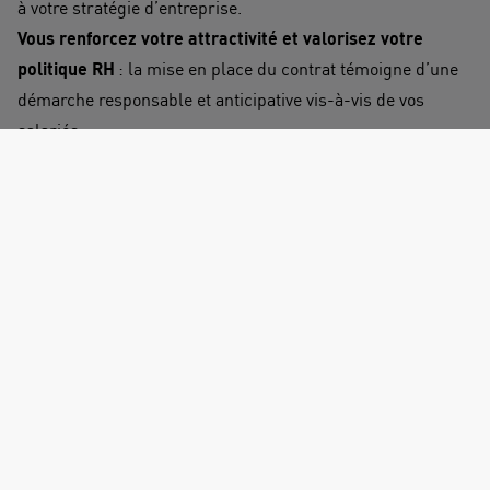
à votre stratégie d’entreprise.
Vous renforcez votre attractivité et valorisez votre
politique RH
: la mise en place du contrat témoigne d’une
démarche responsable et anticipative vis-à-vis de vos
salariés.
La gestion financière de vos IFC optimisée !
Avec Galya IFC, nous vous proposons d’opter pour la
gestion pilotée : nous prenons en charge la gestion
financière de vos versements sur les marchés financiers en
tenant compte du degré de risque que vous souhaitez
prendre. Nous vous proposons en effet trois profils
différents :
· Le profil « défensif » avec 50% des versements investis
sur un fonds sécurisé, le fonds en euros, et 50% placés sur
des fonds financiers.
· Le profil « modéré » avec 40% investis sur le fonds en