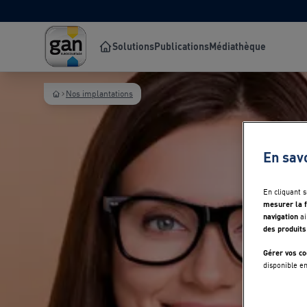
Solutions
Publications
Médiathèque
Nos implantations
En sav
En cliquant 
mesurer la f
navigation
ai
des produits
Gérer vos co
disponible e