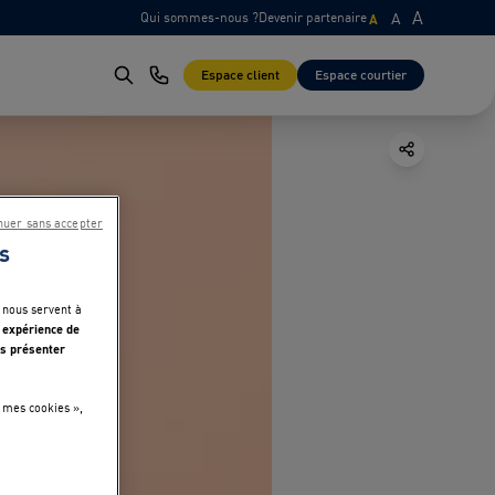
A
Qui sommes-nous ?
Devenir partenaire
A
A
Espace client
Espace courtier
nuer sans accepter
s
 nous servent à
 expérience de
s présenter
 mes cookies »,