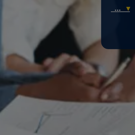
...
▾