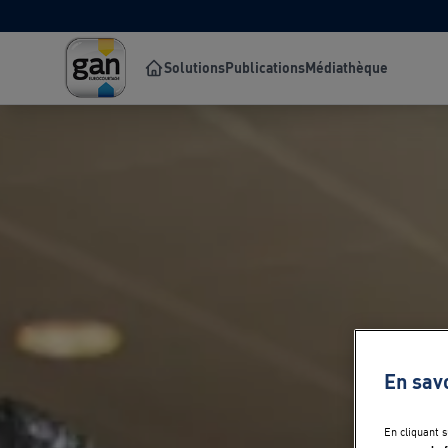
Solutions
Publications
Médiathèque
En sav
En cliquant 