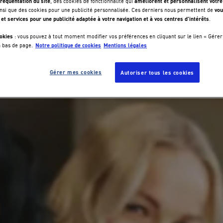
réquentation du site
améliorent et personnalisent votre
, des cookies de fonctionnalité qui
vou
nsi que des cookies pour une publicité personnalisée. Ces derniers nous permettent de
 et services pour une publicité adaptée à votre navigation et à vos centres d’intérêts
.
okies
: vous pouvez à tout moment modifier vos préférences en cliquant sur le lien « Gérer
Notre politique de cookies
Mentions légales
n bas de page.
Gérer mes cookies
Autoriser tous les cookies