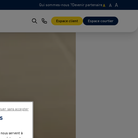
A
Qui sommes-nous ?
Devenir partenaire
A
A
Espace client
Espace courtier
nuer sans accepter
s
 nous servent à