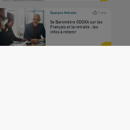
Épargne Retraite
1 min
5e Baromètre ODOXA sur les
Français et la retraite : les
infos à retenir
Publié le 01/12/2025