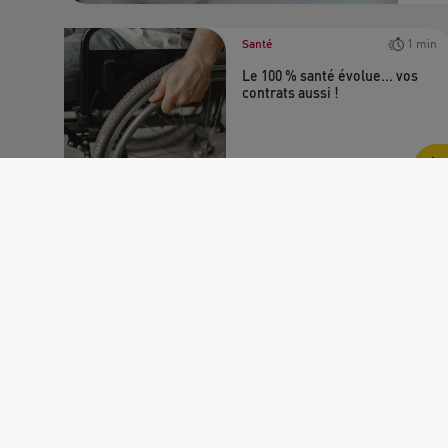
Santé
1 min
Le 100 % santé évolue... vos
contrats aussi !
Publié le 08/04/2026