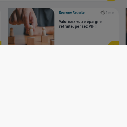
Épargne Retraite
1 min
Valorisez votre épargne
retraite, pensez VIF !
Publié le 09/12/2025
Voir toutes les publications
SOLUTIONS À LA UNE
NOS