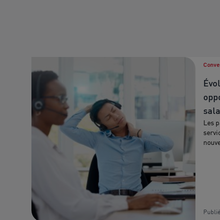
Conven
Évol
opp
sala
Les p
servi
nouve
Publié