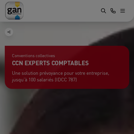
Conventions collectives
CCN EXPERTS COMPTABLES
Une solution prévoyance pour votre entreprise,
jusqu’à 100 salariés (IDCC 787)