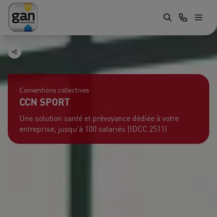
Conventions collectives
CCN SPORT
Une solution santé et prévoyance dédiée à votre
entreprise, jusqu’à 100 salariés (IDCC 2511)