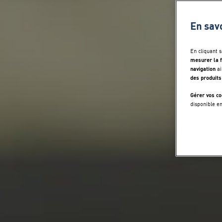
En sav
En cliquant 
mesurer la f
navigation
ai
des produits
Gérer vos co
disponible e