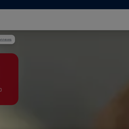
connexes
0