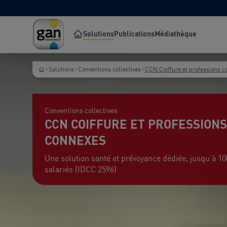
Solutions
Publications
Médiathèque
Solutions
Conventions collectives
CCN Coiffure et professions 
Conventions collectives
CCN COIFFURE ET PROFESSIONS
CONNEXES
Une solution santé et prévoyance dédiée, jusqu’à 10
salariés (IDCC 2596)