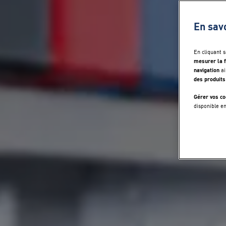
En sav
En cliquant 
mesurer la f
navigation
ai
des produits
Gérer vos co
disponible e