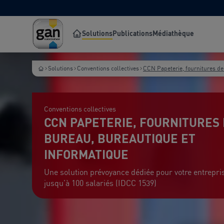
Solutions
Publications
Médiathèque
Solutions
Conventions collectives
CCN Papeterie, fournitures de
Conventions collectives
CCN PAPETERIE, FOURNITURES
BUREAU, BUREAUTIQUE ET
INFORMATIQUE
Une solution prévoyance dédiée pour votre entrepri
jusqu’à 100 salariés (IDCC 1539)