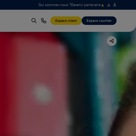
A
Qui sommes-nous ?
Devenir partenaire
A
A
Espace client
Espace courtier