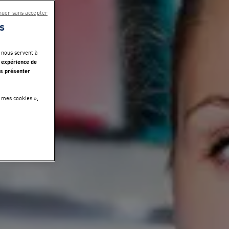
nuer sans accepter
s
 nous servent à
 expérience de
s présenter
 mes cookies »,