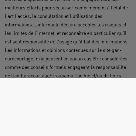
meilleurs efforts pour sécuriser conformément à l'état de
l'art l'accès, la consultation et l'utilisation des
informations. L’internaute déclare accepter les risques et
les limites de l'Internet, et reconnaître en particulier qu'il
est seul responsable de l'usage qu'il fait des informations.
Les informations et opinions contenues sur le site gan-
eurocourtage.fr ne peuvent en aucun cas être considérées
comme des conseils formels engageant la responsabilité
de Gan Eurocourtage/Groupama Gan Vie et/ou de leurs
auteurs. Les services et les données sont uniquement
fournis à titre d'information. Ni Gan
Eurocourtage/Groupama Gan Vie, ni aucun de ses
partenaires fournisseurs d'informations ne sauraient être
tenus pour responsables des erreurs, omissions,
altérations ou délais de mise à jour des informations et de
leurs éventuelles conséquences dans le cadre de leur