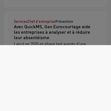
Services
Chef d'entreprise
Prévention
Avec QuickMS, Gan Eurocourtage aide
les entreprises à analyser et à réduire
leur absentéisme
Lancé en 2020 en phase test auprès d’une
dizaine de clients via nos courtiers partenaires,
nous lançons officiellement notre nouveau
service d’analyse de l’absentéisme, pour
répondre aux besoins des services des
ressources humaines.
01/04/2022