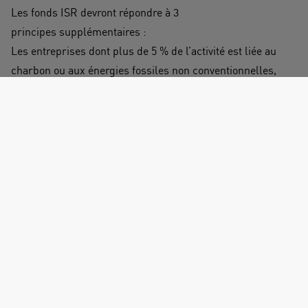
Les fonds ISR devront répondre à 3
principes supplémentaires :
Les entreprises dont plus de 5 % de l’activité est liée au
charbon ou aux énergies fossiles non conventionnelles,
ainsi que celles lançant de nouveaux projets dans le
domaine des hydrocarbures y compris conventionnels ne
sont plus éligibles au label ISR. Cela devrait revenir en
pratique à exclure la plupart voire la totalité des
entreprises du secteur des hydrocarbures.
La sélectivité concernant l’exclusion par les fonds de leur
univers d’investissement des entreprises les moins bien
notées sur les critères ESG passera de minimum 20% à
30%. C’est donc près d’un tiers de l’univers total des
entreprises investissables qui devront être écartées…
Les fonds devront prendre en compte les Principales
Incidences Négatives (PAI,
Principle Adverse Impacts
)