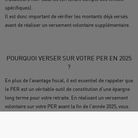
spécifiques).
Il est donc important de vérifier les montants déjà versés
avant de réaliser un versement volontaire supplémentaire.
POURQUOI VERSER SUR VOTRE PER EN 2025
?
En plus de l’avantage fiscal, il est essentiel de rappeler que
le PER est un véritable outil de constitution d’une épargne
long terme pour votre retraite. En réalisant un versement
volontaire sur votre PER avant la fin de l'année 2025, vous
pouvez :
Constituer un complément de revenus pour votre retraite,
Réduire vos impôts avec la déduction des versements de