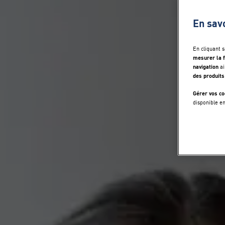
En sav
En cliquant 
mesurer la f
navigation
ai
des produits
Gérer vos co
disponible e