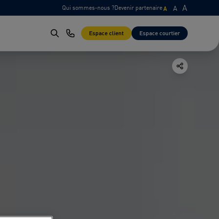
A
Qui sommes-nous ?
Devenir partenaire
A
A
Espace client
Espace courtier