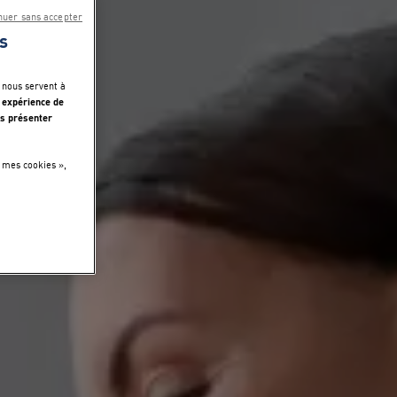
nuer sans accepter
s
 nous servent à
 expérience de
s présenter
 mes cookies »,