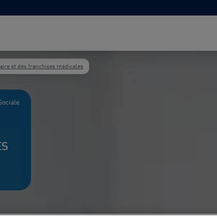
taire et des franchises médicales
Sociale
ES