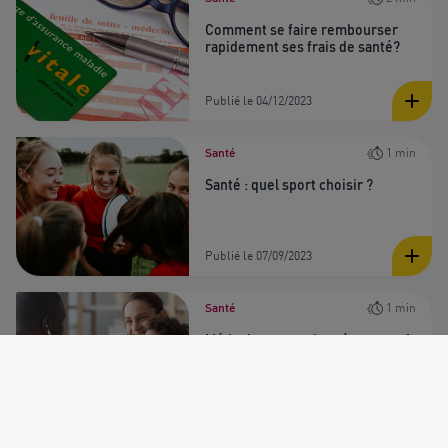
Comment se faire rembourser
rapidement ses frais de santé?
Publié le 04/12/2023
Santé
1 min
Santé : quel sport choisir ?
Publié le 07/09/2023
Santé
1 min
Médecin conventionné secteur 1
ou 2, quelle différence ?
Publié le 07/04/2023